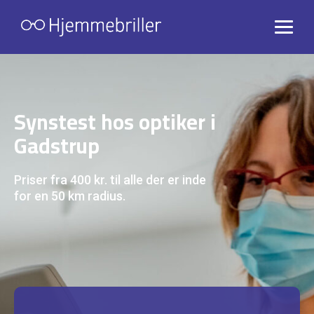
Synstest hos optiker i
Gadstrup
Priser fra 400 kr. til alle der er inde
for en 50 km radius.