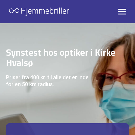
Synstest hos optiker i Kirke
Hvalsø
Priser fra 400 kr. til alle der er inde
for en 50 km radius.