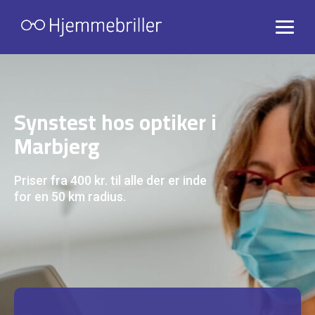
Synstest hos optiker i
Marbjerg
Priser fra 400 kr. til alle der er inde
for en 50 km radius.