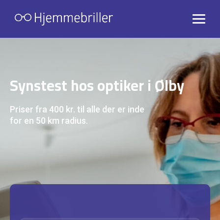
Synstest hos optiker i Ølby
Priser fra 400 kr. til alle der er inde
for en 50 km radius.